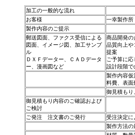
加工の一般的な流れ
お客様
一幸製作所
製作内容のご提示
郵送図面、ファクス受信による
商品開発の
図面、イメージ図、加工サンプ
品質向上や
ル
提案
ＤＸＦデーター、ＣＡＤデータ
ご予算に応
ー、漫画図など
設計段階で
製作内容仮
料費、表面
御見積もり
御見積もり内容のご確認および
ご検討
ご発注 注文書のご発行
受注決定に
製作方法の