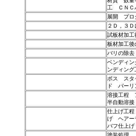
材質 数量
工 ＣＮＣ
展開 プロ
２Ｄ，３Ｄ
試板材加工
板材加工後
バリの除去
ベンディン
ンディング
ボス スタ
ド バー
溶接工程 
半自動溶
仕上げ工程
げ ヘアー
バフ仕上げ
塗装処理 