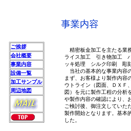
事業内容
ご挨拶
精密板金加工を主たる業務
会社概要
ライス加工 引き物加工 
ッキ処理 シルク印刷 彫
事業内容
当社の基本的な事業内容の
設備一覧
まず、お客様より製作内容
加工サンプル
ウトライン（図面、ＤＸＦ
周辺地図
図）を元に製作工程の分析
や製作内容の確認により、
ご検討後、御注文していた
製作開始となります。基本
した。